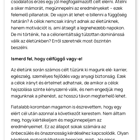
csodálatos érzés egy jól megfogalmazott célt elérni. Átélni
a siker mámorát, megünnepelni az eredményeket – ezek
felemelő pillanatok. De vajon át lehet-e billenni a függőség
határán? A célok nemcsak irányt adnak az életünknek,
hanem motivációt is, ami átsegít a legnehezebb napokon.
De mi történik, ha a célorientáltság túlzottan dominánssá
válik az életünkben? Erről szeretnék most őszintén
beszélni.
Ismerd fel, hogy célfüggő vagy-e!
Az életünk során számos célt tűzünk ki magunk elé: karrier,
egészség, személyes fejlődés vagy anyagi biztonság. Ezek
a célok irányt és értelmet adhatnak, de amikor a célok
hajszolása szinte kényszerré válik, és nem engedjük meg
magunknak a pihenést, az hosszú távon megterhelő lehet.
Fiatalabb koromban magamon is észrevettem, hogy egy
elért cél után azonnal a következőt kerestem. Nem álltam
meg, hogy kiértékeljem és megünnepeljem az
eredményeimet. Ez az állapot sokak számára az
önbecsülés és önazonosság kérdéséhez kapcsolódik. Olyan
kérdések motoszkálhatnak bennünk, mint: „Ha nincs