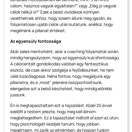
célom, hasznos vagyok egyáltalán?” vagy „Elég jó vagyok
célok nélkül is?” Ezek a belső vívódások könnyen
vezethetnek ahhoz, hogy sosem állunk meg igazán, és
folyamatosan újabb célok után kutatunk, anélkül, hogy
megélnénk a pillanat értékeit.
Az egyensúly fontossága
Akár sales mentorként, akár a coaching folyamatok során,
mindig hangsúlyozom, hogy az egyensúly kulcsfontosságú.
A célorientált gondolkodás valóban egy fantasztikus
eszköz, de csak akkor szolgálja a fejlődésünket, ha nem
válik kizárólagossá. Néha fontos, hogy megálljunk egy
pillanatra, és a „most” jelenére összpontosítsunk,
elengedve azt a belső késztetést, hogy mindig előrébb
jussunk.
Én is megtapasztaltam ezt a hajszolást. Közel 20 évvel
ezelőtt a testem jelezte, hogy meg kell állnom:
megbetegedtem. Ez a tapasztalat indított el azon az úton,
hogy pszichológiát kezdjek tanulni, hogy jobban
megértsem, mi zajlik az elmémben, és hogyan tudom