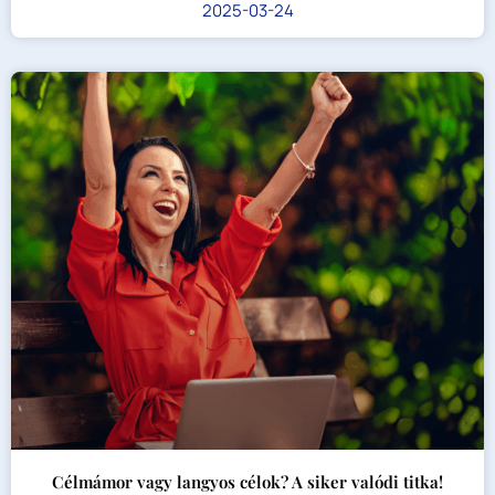
2025-03-24
Célmámor vagy langyos célok? A siker valódi titka!