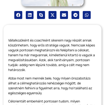
Vállalkozóként és coachként sikereim nagy részét annak
köszönhetem, hogy erős stratéga vagyok. Nemcsak képes
vagyok pontosan meghatározni és felépíteni a célokat,
hanem ha már megvannak, kíméletlenül kitartó is vagyok a
megvalósításukban. Azok, akik tanítványaim, pontosan
tudják: addig nem lépünk tovább, amíg a célt meg nem
határozzák.
Abba most nem mennék bele, hogy milyen önszabotázs
állhat a célmeghatározás nehézségei mögött, de
szeretném felhívni a figyelmet arra, hogy hol található az
egészséges egyensúly.
Célorientált emberként pontosan tudom, milyen