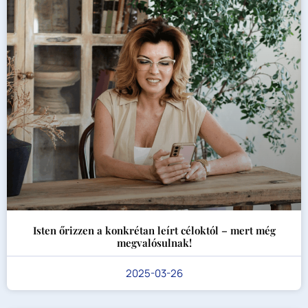
Isten őrizzen a konkrétan leírt céloktól – mert még
megvalósulnak!
2025-03-26