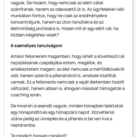
vagyok. De hiszem, hogy nemcsak az elért célok
számítanak, hanem az odavezető út is. Az ügyfelekkel való
munkában fontos, hogy ne csak az eredményekre
koncentráljunk, hanem az úton tanultakra és az
életminőség javítására is. Hiszen mit ér egy elért cél, ha
közben kiégéshez vezet?
A személyes tanulságom
Amikor felismerem magamban, hogy ismét a következő cél
hajszolásának csapdájába estem, megállok, és
emlékeztetem magam: az élet nemcsak a mérföldkövekről
szól, hanem azokról a pillanatokról is, amelyek közöttük
vannak. Ez a felismerés nemcsak a saját életemben hozott
változást, hanem abban is, ahogyan másokat támogatok a
coaching során.
De mivel én is esendő vagyok, minden hónapban beiktatok
egy hónapindító és egy hónapzáró napot. Közvetlenül
utána pedig az ünneplés és a pihenés is be van írva a
naptáramba.
Te mindezt hogyan csinálod?