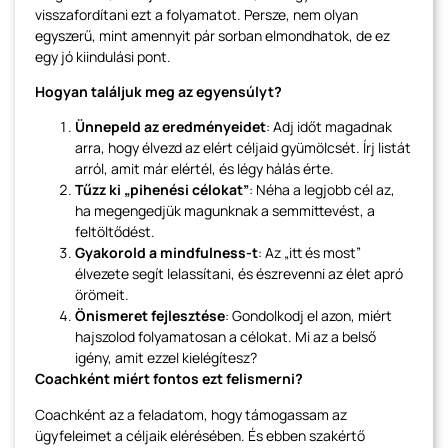
visszafordítani ezt a folyamatot. Persze, nem olyan
egyszerű, mint amennyit pár sorban elmondhatok, de ez
egy jó kiindulási pont.
Hogyan találjuk meg az egyensúlyt?
Ünnepeld az eredményeidet
: Adj időt magadnak
arra, hogy élvezd az elért céljaid gyümölcsét. Írj listát
arról, amit már elértél, és légy hálás érte.
Tűzz ki „pihenési célokat”
: Néha a legjobb cél az,
ha megengedjük magunknak a semmittevést, a
feltöltődést.
Gyakorold a mindfulness-t
: Az „itt és most”
élvezete segít lelassítani, és észrevenni az élet apró
örömeit.
Önismeret fejlesztése
: Gondolkodj el azon, miért
hajszolod folyamatosan a célokat. Mi az a belső
igény, amit ezzel kielégítesz?
Coachként miért fontos ezt felismerni?
Coachként az a feladatom, hogy támogassam az
ügyfeleimet a céljaik elérésében. És ebben szakértő