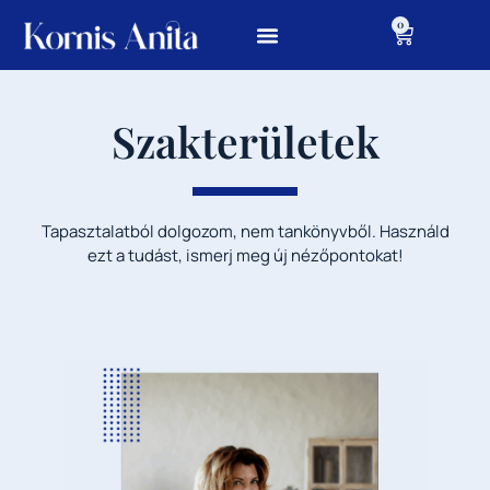
0
Szakterületek
Tapasztalatból
dolgozom,
nem
tankönyvből.
Használd
ezt a tudást, i
smerj meg új nézőpontokat!