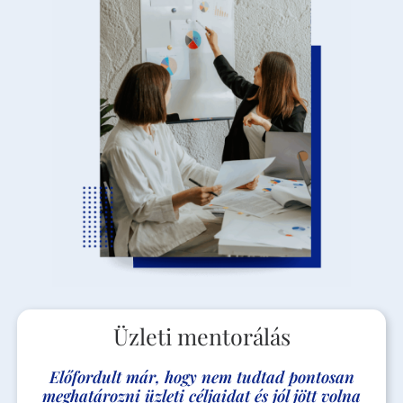
Üzleti mentorálás
Előfordult már, hogy nem tudtad pontosan
meghatározni üzleti céljaidat és jól jött volna