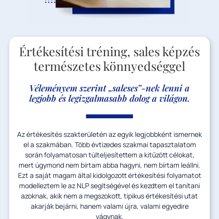
Értékesítési tréning, sales képzés
természetes könnyedséggel
Véleményem szerint „saleses”-nek lenni a
legjobb és legizgalmasabb dolog a világon.
Az értékesítés szakterületén az egyik legjobbként ismernek
el a szakmában. Több évtizedes szakmai tapasztalatom
során folyamatosan túlteljesítettem a kitűzött célokat,
mert úgymond nem bírtam abba hagyni, nem bírtam leállni.
Ezt a saját magam által kidolgozott értékesítési folyamatot
modelleztem le az NLP segítségével és kezdtem el tanítani
azoknak, akik nem a megszokott, tipikus értékesítési utat
akarják bejárni, hanem valami újra, valami egyedire
vágynak.