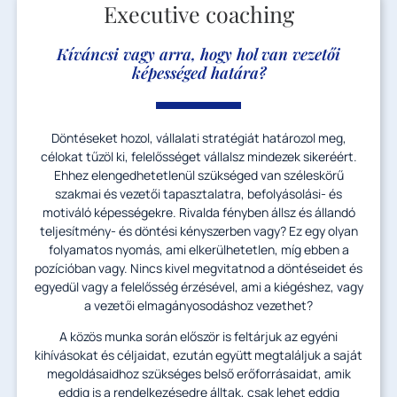
Executive coaching
Kíváncsi vagy arra, hogy hol van vezetői
képességed határa?
Döntéseket hozol, vállalati stratégiát határozol meg,
célokat tűzöl ki, felelősséget vállalsz mindezek sikeréért.
Ehhez elengedhetetlenül szükséged van széleskörű
szakmai és vezetői tapasztalatra, befolyásolási- és
motiváló képességekre. Rivalda fényben állsz és állandó
teljesítmény- és döntési kényszerben vagy? Ez egy olyan
folyamatos nyomás, ami elkerülhetetlen, míg ebben a
pozícióban vagy. Nincs kivel megvitatnod a döntéseidet és
egyedül vagy a felelősség érzésével, ami a kiégéshez, vagy
a vezetői elmagányosodáshoz vezethet?
A közös munka során először is feltárjuk az egyéni
kihívásokat és céljaidat, ezután együtt megtaláljuk a saját
megoldásaidhoz szükséges belső erőforrásaidat, amik
eddig is a rendelkezésedre álltak, csak lehet eddig