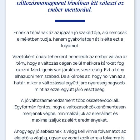
változásmanagment témában kit választ az
ember mentorául.
Ennek a témának az az igazán jó szakértője, aki nemcsak
elméletben tudja, hanem gyakorlatban át is élte ezt a
folyamot.
Vezetőként óriási teherként nehezedik az ember vállára az
tény, hogy a változás cégen belül mekkora károkat fog
okozni. Mert igenis van járulékos veszteség. Ezt a tény
elhazudni nem szabad. De a kérdés az, hogy hol van az a
határ, mikor a változással együtt járó nyereség nagyobb,
mint az ezzel együtt járó veszteség.
A jó változásmenedzsment több összetevőből áll.
Egyformán fontos, hogy a változások zökkenőmentesen
menjenek végbe, minimalizáljuk az ellenállást és
maximalizáljuk az elért eredményeket.
Ahogy egy jó sebésznek is végig kell vinnie folyamatot az
elejétől a végéig, ugyan ez vonatkozik erre a folyamra is.