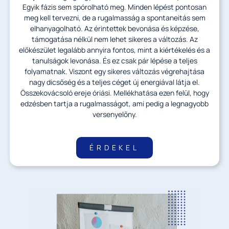
Egyik fázis sem spórolható meg. Minden lépést pontosan
meg kell tervezni, de a rugalmasság a spontaneitás sem
elhanyagolható. Az érintettek bevonása és képzése,
támogatása nélkül nem lehet sikeres a változás. Az
előkészület legalább annyira fontos, mint a kiértékelés és a
tanulságok levonása. És ez csak pár lépése a teljes
folyamatnak. Viszont egy sikeres változás végrehajtása
nagy dicsőség és a teljes céget új energiával látja el.
Összekovácsoló ereje óriási. Mellékhatása ezen felül, hogy
edzésben tartja a rugalmasságot, ami pedig a legnagyobb
versenyelőny.
ÉRDEKEL