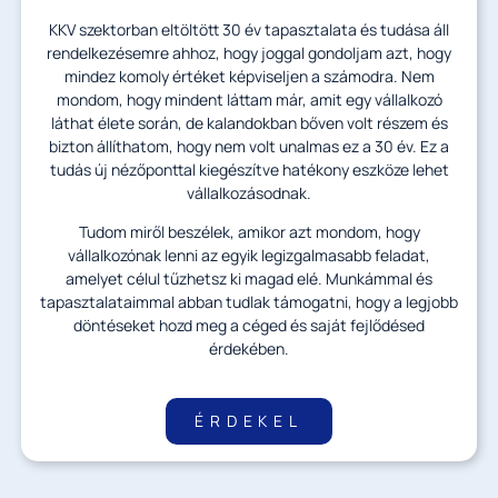
KKV szektorban eltöltött 30 év tapasztalata és tudása áll
rendelkezésemre ahhoz, hogy joggal gondoljam azt, hogy
mindez komoly értéket képviseljen a számodra. Nem
mondom, hogy mindent láttam már, amit egy vállalkozó
láthat élete során, de kalandokban bőven volt részem és
bizton állíthatom, hogy nem volt unalmas ez a 30 év. Ez a
tudás új nézőponttal kiegészítve hatékony eszköze lehet
vállalkozásodnak.
Tudom miről beszélek, amikor azt mondom, hogy
vállalkozónak lenni az egyik legizgalmasabb feladat,
amelyet célul tűzhetsz ki magad elé. Munkámmal és
tapasztalataimmal abban tudlak támogatni, hogy a legjobb
döntéseket hozd meg a céged és saját fejlődésed
érdekében.
ÉRDEKEL