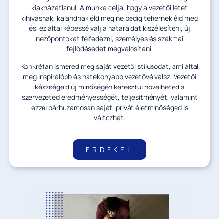
kiaknázatlanul. A munka célja, hogy a vezetői létet
kihívásnak, kalandnak éld meg ne pedig tehernek éld meg
és ez által képessé válj a határaidat kiszélesíteni, új
nézőpontokat felfedezni, személyes és szakmai
fejlődésedet megvalósítani.
Konkrétan ismered meg saját vezetői stílusodat, ami által
még inspirálóbb és hatékonyabb vezetővé válsz. Vezetői
készségeid új minőségén keresztül növelheted a
szervezeted eredményességét, teljesítményét, valamint
ezzel párhuzamosan saját, privát életminőséged is
változhat.
ÉRDEKEL