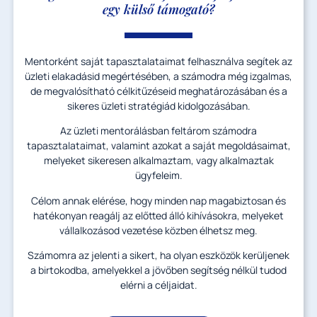
egy külső támogató?
Mentorként saját tapasztalataimat felhasználva segítek az
üzleti elakadásid megértésében, a számodra még izgalmas,
de megvalósítható célkitűzéseid meghatározásában és a
sikeres üzleti stratégiád kidolgozásában.
Az üzleti mentorálásban feltárom számodra
tapasztalataimat, valamint azokat a saját megoldásaimat,
melyeket sikeresen alkalmaztam, vagy alkalmaztak
ügyfeleim.
Célom annak elérése, hogy minden nap magabiztosan és
hatékonyan reagálj az előtted álló kihívásokra, melyeket
vállalkozásod vezetése közben élhetsz meg.
Számomra az jelenti a sikert, ha olyan eszközök kerüljenek
a birtokodba, amelyekkel a jövőben segítség nélkül tudod
elérni a céljaidat.