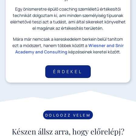
Egy önismeretre épülő coaching szemléletű értékesítői
technikát dolgoztam ki, ami minden személyiség típusnak
elérhetővé teszi azt a tudást, ami által sikereket könyvelhet
el magának az értékesítés területén.
Mára már nemcsak a kereskedelem berkein belül tanítom
ezt a módszert, hanem többek között a
Wiesner and Snir
Academy and Consulting
képzéseinek keretei között.
ÉRDEKEL
DOLGOZZ VELEM
Készen állsz arra, hogy előrelépj?