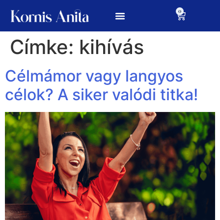
0
Címke:
kihívás
Célmámor vagy langyos
célok? A siker valódi titka!