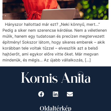
Hányszor hallottad már ezt? „Neki könnyű, mert…”
Pedig a siker nem szerencse kérdése. Nem a véletlenen
múlik, hanem egy tudatosan és precízen megtervezett
építmény! Sokszor látom, hogy sikeres emberek – akik
korábban tele voltak tűzzel – elveszítik azt a belső
hajtóerőt, ami egykor előre vitte őket. Már megvan
mindenük, és mégis… Az újabb vállalkozás, […]
Oldaltérkép