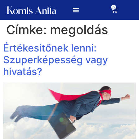
0
Címke:
megoldás
Értékesítőnek lenni:
Szuperképesség vagy
hivatás?