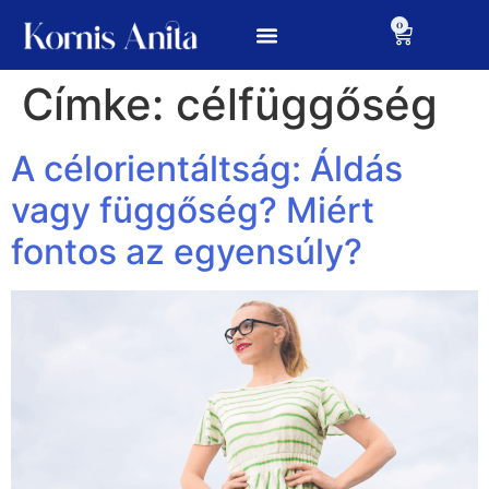
0
Címke:
célfüggőség
A célorientáltság: Áldás
vagy függőség? Miért
fontos az egyensúly?